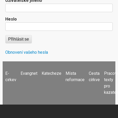
Uživatelské jméno
Heslo
Obnovení vašeho hesla
FOOTER
E-
Evangnet
Katecheze
Místa
Cesta
Pracov
MENU
cirkev
reformace
církve
texty
pro
kazatel