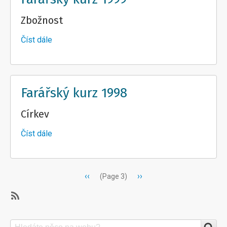
Zbožnost
Číst dále
about
Farářský
kurz
1999
Farářský kurz 1998
Církev
Číst dále
about
Farářský
kurz
1998
Pagination
Předchozí
‹‹
Následující
››
(Page 3)
stránka
stránka
SubscribeSubscribe
to
Search