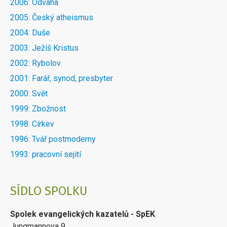
2006: Odvaha
2005: Český atheismus
2004: Duše
2003: Ježíš Kristus
2002: Rybolov
2001: Farář, synod, presbyter
2000: Svět
1999: Zbožnost
1998: Církev
1996: Tvář postmoderny
1993: pracovní sejití
SÍDLO SPOLKU
Spolek evangelických kazatelů - SpEK
Jungmannova 9