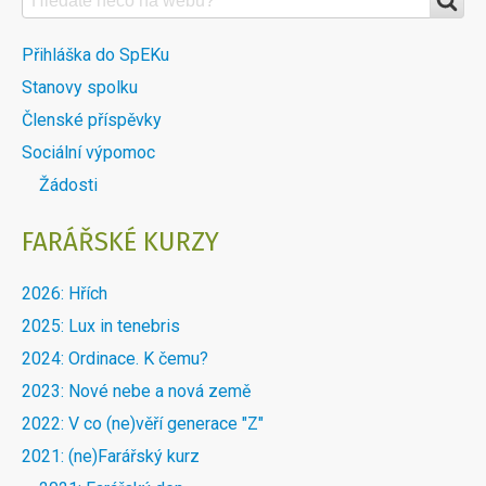
VYHLEDÁVÁNÍ
Farářské
NA
kurzy
DALŠÍ
Přihláška do SpEKu
WEBU
Stanovy spolku
MENU
Členské příspěvky
DOBLOKU
Sociální výpomoc
Žádosti
FARÁŘSKÉ KURZY
2026: Hřích
2025: Lux in tenebris
2024: Ordinace. K čemu?
2023: Nové nebe a nová země
2022: V co (ne)věří generace "Z"
2021: (ne)Farářský kurz