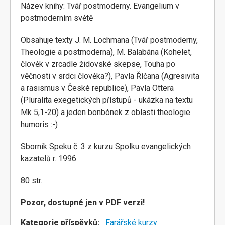
Název knihy: Tvář postmoderny. Evangelium v
postmoderním světě
Obsahuje texty J. M. Lochmana (Tvář postmoderny,
Theologie a postmoderna), M. Balabána (Kohelet,
člověk v zrcadle židovské skepse, Touha po
věčnosti v srdci člověka?), Pavla Říčana (Agresivita
a rasismus v České republice), Pavla Ottera
(Pluralita exegetických přístupů - ukázka na textu
Mk 5,1-20) a jeden bonbónek z oblasti theologie
humoris :-)
Sborník Speku č. 3 z kurzu Spolku evangelických
kazatelů r. 1996
80 str.
Pozor, dostupné jen v PDF verzi!
Kategorie příspěvků
Farářské kurzy