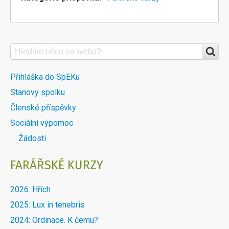
Search
VYHLEDÁVÁNÍ
NA
DALŠÍ
Přihláška do SpEKu
WEBU
Stanovy spolku
MENU
Členské příspěvky
DOBLOKU
Sociální výpomoc
Žádosti
FARÁŘSKÉ KURZY
2026: Hřích
2025: Lux in tenebris
2024: Ordinace. K čemu?