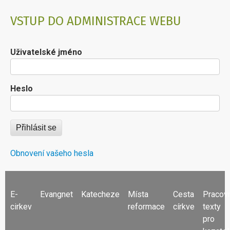
VSTUP DO ADMINISTRACE WEBU
Uživatelské jméno
Heslo
Obnovení vašeho hesla
FOOTER
E-
Evangnet
Katecheze
Místa
Cesta
Pracov
MENU
cirkev
reformace
církve
texty
pro