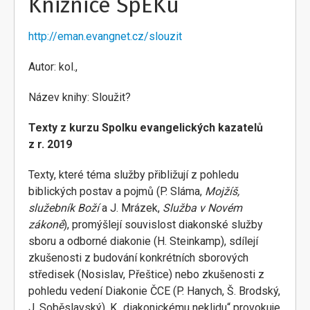
Knižnice SpEKu
http://eman.evangnet.cz/slouzit
Autor: kol.,
Název knihy: Sloužit?
Texty z kurzu Spolku evangelických kazatelů
z r. 2019
Texty, které téma služby přibližují z pohledu
biblických postav a pojmů (P. Sláma,
Mojžíš,
služebník Boží
a J. Mrázek,
Služba v Novém
zákoně
), promýšlejí souvislost diakonské služby
sboru a odborné diakonie (H. Steinkamp), sdílejí
zkušenosti z budování konkrétních sborových
středisek (Nosislav, Přeštice) nebo zkušenosti z
pohledu vedení Diakonie ČCE (P. Hanych, Š. Brodský,
J. Soběslavský). K „diakonickému neklidu“ provokuje