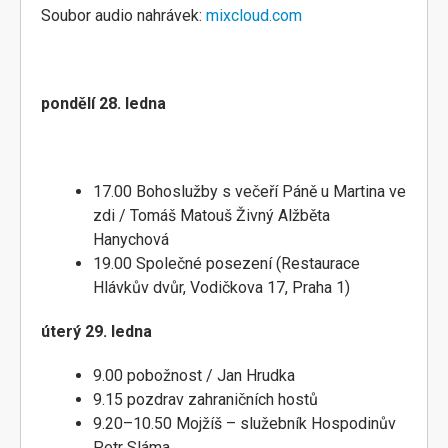
Soubor audio nahrávek:
mixcloud.com
pondělí 28. ledna
17.00 Bohoslužby s večeří Páně u Martina ve
zdi / Tomáš Matouš Živný Alžběta
Hanychová
19.00 Společné posezení (Restaurace
Hlávkův dvůr, Vodičkova 17, Praha 1)
úterý 29. ledna
9.00 pobožnost / Jan Hrudka
9.15 pozdrav zahraničních hostů
9.20–10.50 Mojžíš – služebník Hospodinův
Petr Sláma