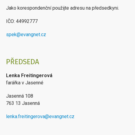
Jako korespondenční použijte adresu na předsedkyni.
IČO: 44992777
spek@evangnet.cz
PŘEDSEDA
Lenka Freitingerová
farářka v Jasenné
Jasenná 108
763 13 Jasenná
lenka.freitingerova@evangnet.cz