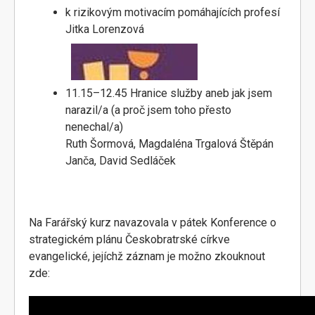
k rizikovým motivacím pomáhajících profesí
Jitka Lorenzová
11.15–12.45 Hranice služby aneb jak jsem
narazil/a (a proč jsem toho přesto
nenechal/a)
Ruth Šormová, Magdaléna Trgalová Štěpán
Janča, David Sedláček
Na Farářský kurz navazovala v pátek Konference o
strategickém plánu Českobratrské církve
evangelické, jejíchž záznam je možno zkouknout
zde: