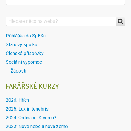
Search
VYHLEDÁVÁNÍ
NA
DALŠÍ
Přihláška do SpEKu
WEBU
Stanovy spolku
MENU
Členské příspěvky
DOBLOKU
Sociální výpomoc
Žádosti
FARÁŘSKÉ KURZY
2026: Hřích
2025: Lux in tenebris
2024: Ordinace. K čemu?
2023: Nové nebe a nová země