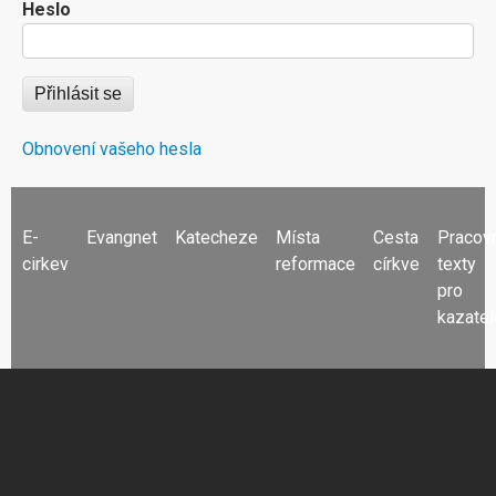
Heslo
Obnovení vašeho hesla
FOOTER
E-
Evangnet
Katecheze
Místa
Cesta
Pracov
MENU
cirkev
reformace
církve
texty
pro
kazatel