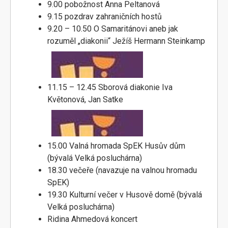
9.00 pobožnost Anna Peltanová
9.15 pozdrav zahraničních hostů
9.20 – 10.50 O Samaritánovi aneb jak
rozuměl „diakonii“ Ježíš Hermann Steinkamp
11.15 – 12.45 Sborová diakonie Iva
Květonová, Jan Satke
15.00 Valná hromada SpEK Husův dům
(bývalá Velká posluchárna)
18.30 večeře (navazuje na valnou hromadu
SpEK)
19.30 Kulturní večer v Husově domě (bývalá
Velká posluchárna)
Ridina Ahmedová koncert