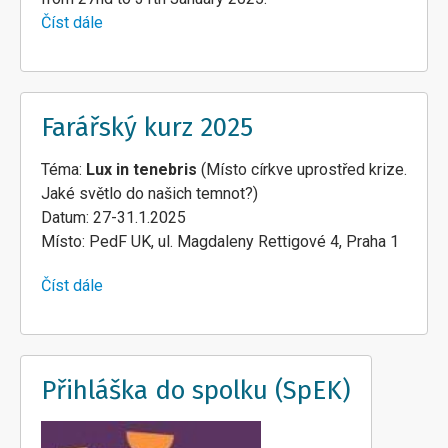
Číst dále
about
Conference/Pfarrertag
2025
Farářský kurz 2025
Téma:
Lux in tenebris
(Místo církve uprostřed krize.
Jaké světlo do našich temnot?)
Datum: 27-31.1.2025
Místo: PedF UK, ul. Magdaleny Rettigové 4, Praha 1
Číst dále
about
Farářský
kurz
2025
Přihláška do spolku (SpEK)