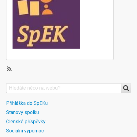
Subscribe
Search
VYHLEDÁVÁNÍ
NA
DALŠÍ
Přihláška do SpEKu
WEBU
Stanovy spolku
MENU
Členské příspěvky
DOBLOKU
Sociální výpomoc