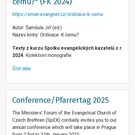
čemu?" (FK 2024)
týdnu
za
https://eman.evangnet.cz/ordinace-k-cemu
mír
v
Autor: Šamšula Jiří (ed.)
Palestině
Název knihy: Ordinace. K čemu?
a
Texty z kurzu Spolku evangelických kazatelů z r.
Izraeli
2024.
Kolektivní monografie.
Číst dále
about
Knižnice
SpEKu
"Ordinace.
K
Conference/Pfarrertag 2025
čemu?"
(FK
The Ministers' Forum of the Evangelical Church of
2024)
Czech Brethren (SpEK) cordially invites you to our
annual conference which will take place in Prague
from 27nd to 31th January 2025.