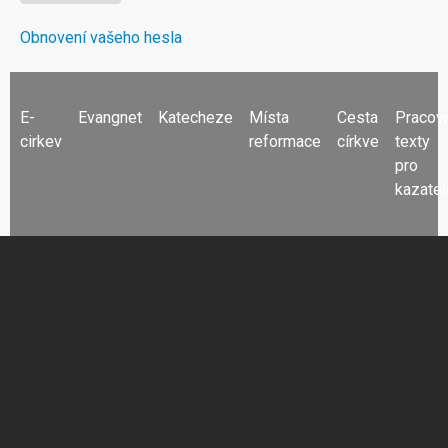
Obnovení vašeho hesla
FOOTER
E-
Evangnet
Katecheze
Místa
Cesta
Pracov
MENU
cirkev
reformace
církve
texty
pro
kazatel