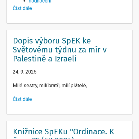
hodnocení
Číst dále
about
Farářský
kurz
2026
Dopis výboru SpEK ke
Světovému týdnu za mír v
Palestině a Izraeli
24. 9. 2025
Milé sestry, milí bratři, milí přátelé,
Číst dále
about
Dopis
výboru
SpEK
ke
Knižnice SpEKu "Ordinace. K
Světovému