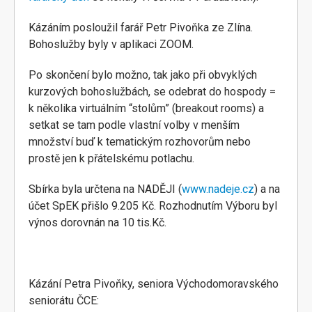
Kázáním posloužil farář Petr Pivoňka ze Zlína.
Bohoslužby byly v aplikaci ZOOM.
Po skončení bylo možno, tak jako při obvyklých
kurzových bohoslužbách, se odebrat do hospody =
k několika virtuálním “stolům” (breakout rooms) a
setkat se tam podle vlastní volby v menším
množství buď k tematickým rozhovorům nebo
prostě jen k přátelskému potlachu.
Sbírka byla určtena na NADĚJI (
www.nadeje.cz
) a na
účet SpEK přišlo 9.205 Kč. Rozhodnutím Výboru byl
výnos dorovnán na 10 tis.Kč.
Kázání Petra Pivoňky, seniora Východomoravského
seniorátu ČCE: