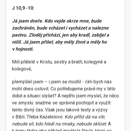
J 10,9 -10:
Já jsem dveře. Kdo vejde skrze mne, bude
zachráněn, bude vcházet i vycházet a nalezne
pastvu. Zloděj přichází, jen aby kradl, zabíjel a
ničil. Já jsem přišel, aby měly život a měly ho
v hojnosti.
Milí přátelé v Kristu, sestry a bratři, kolegyně a
kolegové,
přemýšlel jsem – i jsem se modlil - čím bych nás
mohl dnes oslovit. Co potřebujeme právě my v této
době a situaci slyšet? A nejdřív jsem myslel, že něco
ve smyslu: snažme se správně pochopit a využít
tento divný čas. Však jsou takové texty a výzvy
v Bibli. Třeba Kazatelovo:
Kdo příliš dá na vítr,
nebude sít, kdo hledí na mraky, nebude sklízet
. A
k tomu třeba jako příklad apoštola Pavla, který se