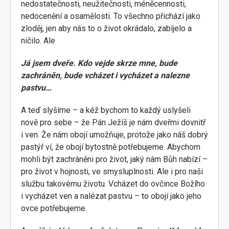
nedostatečnosti, neužitečnosti, méněcennosti,
nedocenění a osamělosti. To všechno přichází jako
zloděj, jen aby nás to o život okrádalo, zabíjelo a
ničilo. Ale
Já jsem dveře. Kdo vejde skrze mne, bude
zachráněn, bude vcházet i vycházet a nalezne
pastvu…
A teď slyšíme – a kéž bychom to každý uslyšeli
nově pro sebe – že Pán Ježíš je nám dveřmi dovnitř
i ven. Že nám obojí umožňuje, protože jako náš dobrý
pastýř ví, že obojí bytostně potřebujeme. Abychom
mohli být zachráněni pro život, jaký nám Bůh nabízí –
pro život v hojnosti, ve smysluplnosti. Ale i pro naši
službu takovému životu. Vcházet do ovčince Božího
i vycházet ven a nalézat pastvu – to obojí jako jeho
ovce potřebujeme.