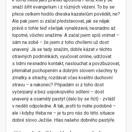
snaží šířit evangelium i z různých vězení. To by se
přece celkem hodilo dneska kazatelům povědět, ne?
Ale pak jsem si začal představovat, jak se nějak
právě o tohle teď všelijak vynalézavě, nesnadno až
lopotně, všichni snažíme. A začal jsem spíš vnímat –
sám na sobě – že jsem z toho chvílemi už dost
unavený. Já se tady snažím, dobře kázat v těchto
otravných podmínkách, vyučovat online, udržovat
s lidmi nesnadno kontakt, naslouchat a povzbuzovat,
přemáhat pochopením a dobrým slovem všechny ty
zmatky a strachy, rozdávat včas kvalitní duchovní
stravu – a nakonec? Připadám si z toho dost
vyčerpaný a bez uspokojivého sdílení – dost
unavený a osamělý pastýř (dalo by se říct) - zvlášť
v neděli odpoledne. A tak, jestli to máte podobně –
ale i kdyby třeba ne – je tu pro nás do této situace
dobré slovo Ježíše. Hlas našeho dobrého pastýře.