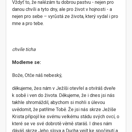
Vždyť to, že nalézám tu dobrou pastvu - nejen pro
danou chvíli a tyto dny, ale pro život v hojnosti - a
nejen pro sebe – vyrůstá ze života, který vydal i pro
mne a pro tebe.
chvíle ticha
Modleme se:
Bože, Otče náš nebeský,
děkujeme, žes nám v Ježíši otevřel a otvíráš dveře
k sobě i ven do života. Děkujeme, že i dnes jsi nás
takhle shromáždil, abychom si mohli s úlevou
uvědomit, že patříme Tobě. Že jsi nás skrze Ježíše
Krista připojil ke svému velkému stádu svých ovcí, o
které se ve své dobrotě věrně staráš. I dnes nám
dáváš skrze Jeho slova a Ducha vejít ke spočinutí a