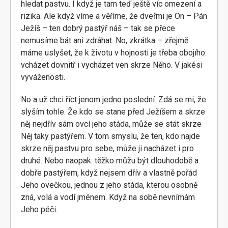
hledat pastvu. I když je tam teď ještě víc omezení a
rizika. Ale když víme a věříme, že dveřmi je On – Pán
Ježíš – ten dobrý pastýř náš – tak se přece
nemusíme bát ani zdráhat. No, zkrátka – zřejmě
máme uslyšet, že k životu v hojnosti je třeba obojího:
vcházet dovnitř i vycházet ven skrze Něho. V jakési
vyváženosti.
No a už chci říct jenom jedno poslední. Zdá se mi, že
slyším tohle. Že kdo se stane před Ježíšem a skrze
něj nejdřív sám ovcí jeho stáda, může se stát skrze
Něj taky pastýřem. V tom smyslu, že ten, kdo najde
skrze něj pastvu pro sebe, může ji nacházet i pro
druhé. Nebo naopak: těžko můžu být dlouhodobě a
dobře pastýřem, když nejsem dřív a vlastně pořád
Jeho ovečkou, jednou z jeho stáda, kterou osobně
zná, volá a vodí jménem. Když na sobě nevnímám
Jeho péči.