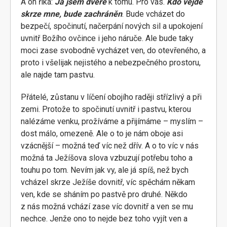
A on říká:
Já jsem dveře
k tomu. Pro vás.
Kdo vejde
skrze mne, bude zachráněn
. Bude vcházet do
bezpečí, spočinutí, načerpání nových sil a upokojení
uvnitř Božího ovčince i jeho náruče. Ale bude taky
moci zase svobodně vycházet ven, do otevřeného, a
proto i všelijak nejistého a nebezpečného prostoru,
ale najde tam pastvu.
Přátelé, zůstanu v líčení obojího raději střízlivý a při
zemi. Protože to spočinutí uvnitř i pastvu, kterou
nalézáme venku, prožíváme a přijímáme – myslím –
dost málo, omezeně. Ale o to je nám oboje asi
vzácnější – možná teď víc než dřív. A o to víc v nás
možná ta Ježíšova slova vzbuzují potřebu toho a
touhu po tom. Nevím jak vy, ale já spíš, než bych
vcházel skrze Ježíše dovnitř, víc spěchám někam
ven, kde se sháním po pastvě pro druhé. Někdo
z nás možná vchází zase víc dovnitř a ven se mu
nechce. Jenže ono to nejde bez toho vyjít ven a