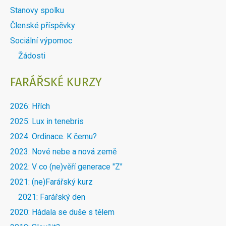
WEBU
Stanovy spolku
MENU
Členské příspěvky
DOBLOKU
Sociální výpomoc
Žádosti
FARÁŘSKÉ KURZY
2026: Hřích
2025: Lux in tenebris
2024: Ordinace. K čemu?
2023: Nové nebe a nová země
2022: V co (ne)věří generace "Z"
2021: (ne)Farářský kurz
2021: Farářský den
2020: Hádala se duše s tělem