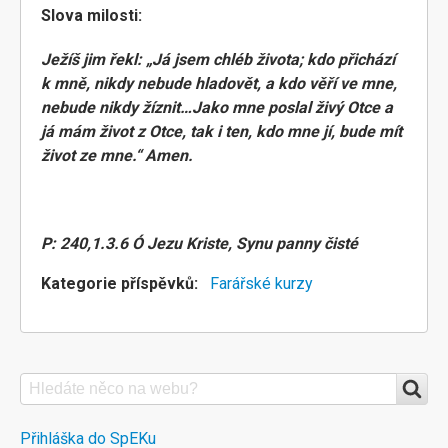
Slova milosti:
Ježíš jim řekl: „Já jsem chléb života; kdo přichází
k mně, nikdy nebude hladovět, a kdo věří ve mne,
nebude nikdy žíznit…Jako mne poslal živý Otce a
já mám život z Otce, tak i ten, kdo mne jí, bude mít
život ze mne.“ Amen.
P: 240,1.3.6 Ó Jezu Kriste, Synu panny čisté
Kategorie příspěvků
Farářské kurzy
Search
VYHLEDÁVÁNÍ
NA
DALŠÍ
Přihláška do SpEKu