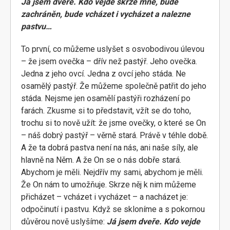
Já jsem dveře. Kdo vejde skrze mne, bude
zachráněn, bude vcházet i vycházet a nalezne
pastvu…
To první, co můžeme uslyšet s osvobodivou úlevou
– že jsem ovečka – dřív než pastýř. Jeho ovečka.
Jedna z jeho ovcí. Jedna z ovcí jeho stáda. Ne
osamělý pastýř. Že můžeme společně patřit do jeho
stáda. Nejsme jen osamělí pastýři rozházení po
farách. Zkusme si to představit, vžít se do toho,
trochu si to nově užít: že jsme ovečky, o které se On
– náš dobrý pastýř – věrně stará. Právě v téhle době.
A že ta dobrá pastva není na nás, ani naše síly, ale
hlavně na Něm. A že On se o nás dobře stará.
Abychom je měli. Nejdřív my sami, abychom je měli.
Že On nám to umožňuje. Skrze něj k nim můžeme
přicházet – vcházet i vycházet – a nacházet je:
odpočinutí i pastvu. Když se skloníme a s pokornou
důvěrou nově uslyšíme:
Já jsem dveře. Kdo vejde