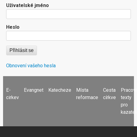
Uživatelské jméno
Heslo
Obnovení vašeho hesla
FOOTER
E-
Evangnet
Katecheze
Místa
Cesta
Pracov
MENU
cirkev
reformace
církve
texty
pro
kazatel