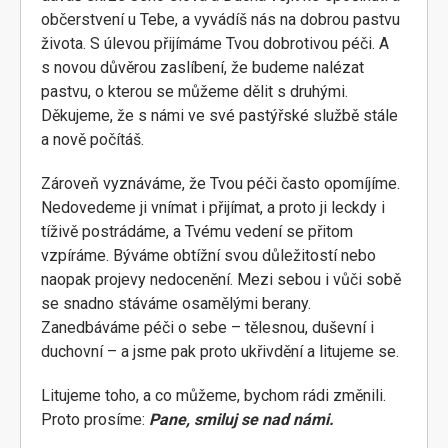
občerstvení u Tebe, a vyvádíš nás na dobrou pastvu
života. S úlevou přijímáme Tvou dobrotivou péči. A
s novou důvěrou zaslíbení, že budeme nalézat
pastvu, o kterou se můžeme dělit s druhými.
Děkujeme, že s námi ve své pastýřské službě stále
a nově počítáš.
Zároveň vyznáváme, že Tvou péči často opomíjíme.
Nedovedeme ji vnímat i přijímat, a proto ji leckdy i
tíživě postrádáme, a Tvému vedení se přitom
vzpíráme. Býváme obtížní svou důležitostí nebo
naopak projevy nedocenění. Mezi sebou i vůči sobě
se snadno stáváme osamělými berany.
Zanedbáváme péči o sebe – tělesnou, duševní i
duchovní – a jsme pak proto ukřivdění a litujeme se.
Litujeme toho, a co můžeme, bychom rádi změnili.
Proto prosíme:
Pane, smiluj se nad námi.