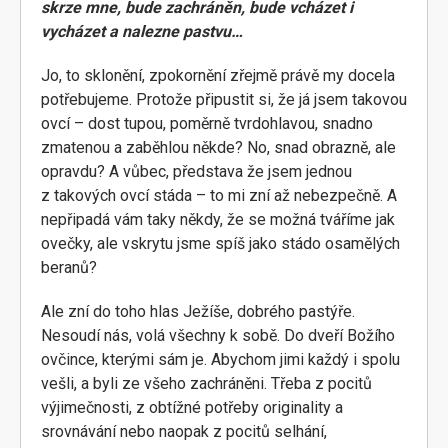
skrze mne, bude zachráněn, bude vcházet i
vycházet a nalezne pastvu…
Jo, to sklonění, zpokornění zřejmě právě my docela
potřebujeme. Protože připustit si, že já jsem takovou
ovcí – dost tupou, poměrně tvrdohlavou, snadno
zmatenou a zaběhlou někde? No, snad obrazně, ale
opravdu? A vůbec, představa že jsem jednou
z takových ovcí stáda – to mi zní až nebezpečně. A
nepřipadá vám taky někdy, že se možná tváříme jak
ovečky, ale vskrytu jsme spíš jako stádo osamělých
beranů?
Ale zní do toho hlas Ježíše, dobrého pastýře.
Nesoudí nás, volá všechny k sobě. Do dveří Božího
ovčince, kterými sám je. Abychom jimi každý i spolu
vešli, a byli ze všeho zachráněni. Třeba z pocitů
výjimečnosti, z obtížné potřeby originality a
srovnávání nebo naopak z pocitů selhání,